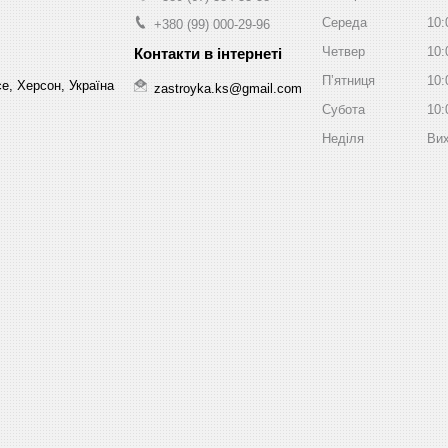
Середа
10:
+380 (99) 000-29-96
Четвер
10:
Пʼятниця
10:
е, Херсон, Україна
zastroyka.ks@gmail.com
Субота
10:
Неділя
Вих