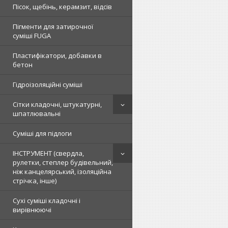
Пісок, щебінь, керамзит, відсів
Пігменти для затирочної
суміші FUGA
Пластифікатори, добавки в
бетон
Гідроізоляційні суміші
Сітки кладочні, штукатурні,
шпатлювальні
Суміші для підлоги
ІНСТРУМЕНТ (свердла,
рулетки, степлер будівельний,
ніж канцелярський, ізоляційна
стрічка, інше)
Сухі суміші кладочні і
вирівнюючі