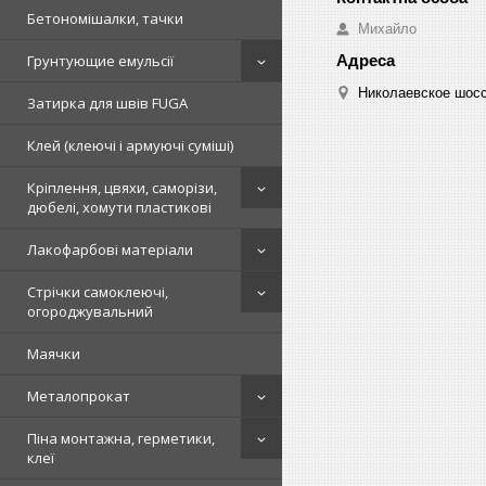
Бетономішалки, тачки
Михайло
Грунтующие емульсії
Николаевское шосс
Затирка для швів FUGA
Клей (клеючі і армуючі суміші)
Кріплення, цвяхи, саморізи,
дюбелі, хомути пластикові
Лакофарбові матеріали
Стрічки самоклеючі,
огороджувальний
Маячки
Металопрокат
Піна монтажна, герметики,
клеї