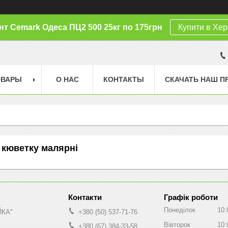
т Cemark Одеса ПЦ2 500 25кг по 175грн
Купити в Хер
ОВАРЫ
О НАС
КОНТАКТЫ
СКАЧАТЬ НАШ П
, кюветку малярні
Графік роботи
Понеділок
10:
ЙКА"
+380 (50) 537-71-76
Вівторок
10:
+380 (67) 384-33-58