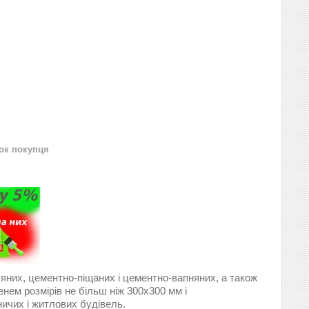
нок покупця
их, цементно-піщаних і цементно-вапняних, а також
нем розмірів не більш ніж 300х300 мм і
ичих і житлових будівель.