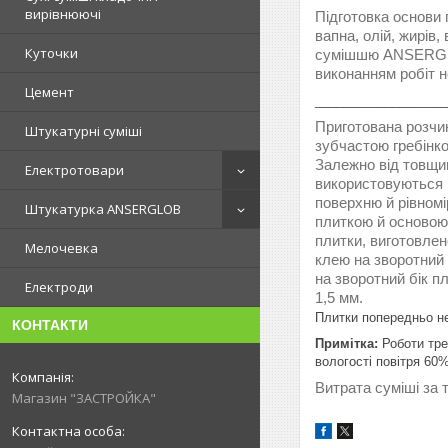
вирівнюючі
Підготовка основи 
вапна, олій, жирів
Куточки
сумішшю ANSERGLO
виконанням робіт 
Цемент
___________________
Приготована розчи
Штукатурні суміші
зубчастою гребінко
Залежно від товщин
Електротовари
використовуються г
поверхню й рівном
Штукатурка ANSERGLOB
плиткою й основою
плитки, виготовлен
Мелочевка
клею на зворотний 
на зворотний бік п
Електроди
1,5 мм.
Плитки попередньо н
КОНТАКТИ
Примітка:
Роботи тре
вологості повітря 60
Витрата суміші за 
Магазин "ЗАСТРОЙКА"