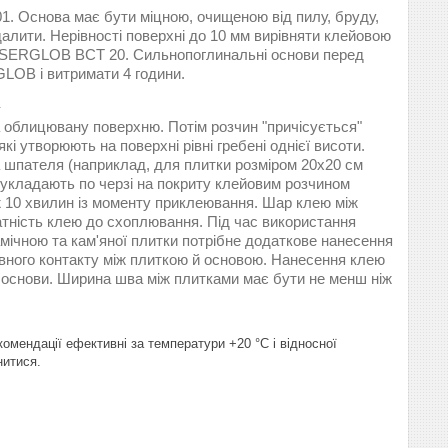
01. Основа має бути міцною, очищеною від пилу, бруду,
идалити. Нерівності поверхні до 10 мм вирівняти клейовою
NSERGLOB BCT 20. Сильнопоглинальні основи перед
LOB і витримати 4 години.
 облицювану поверхню. Потім розчин "причісується"
 утворюють на поверхні рівні гребені однієї висоти.
а шпателя (наприклад, для плитки розміром 20х20 см
 укладають по черзі на покриту клейовим розчином
 10 хвилин із моменту приклеювання. Шар клею між
тність клею до схоплювання. Під час використання
амічною та кам'яної плитки потрібне додаткове нанесення
овного контакту між плиткою й основою. Нанесення клею
і основи. Ширина шва між плитками має бути не менш ніж
омендації ефективні за температури +20 °C і відносної
нитися.