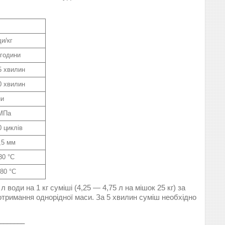
ди/кг
 години
5 хвилин
0 хвилин
ни
 МПа
0 циклів
,5 мм
30 °C
+80 °C
води на 1 кг суміші (4,25 — 4,75 л на мішок 25 кг) за
отримання однорідної маси. За 5 хвилин суміш необхідно
_______