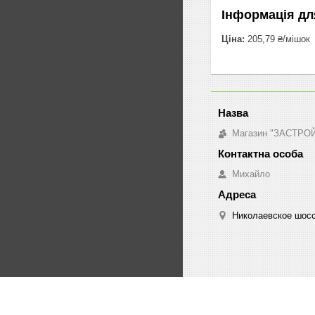
Інформація дл
Ціна:
205,79 ₴/мішок
Магазин "ЗАСТРО
Михайло
Николаевское шосс