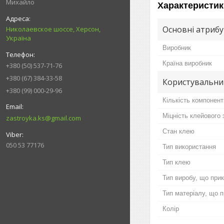
Михайло
Характеристик
Основні атриб
Николаевское шоссе, Херсон,
Україна
Виробник
Країна виробник
+380 (50) 537-71-76
+380 (67) 384-33-58
Користувальни
+380 (99) 000-29-96
Кількість компонент
Міцність клейового 
zastroyka.ks@gmail.com
Стан клею
050 53 77176
Тип використання
Тип клею
Тип виробу, що при
Тип матеріалу, що 
Колір