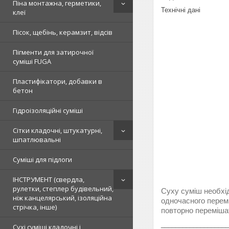
Піна монтажна, герметики,
Технічні дані
клеї
Пісок, щебінь, керамзит, відсів
Пігменти для затирочної
суміші FUGA
Пластифікатори, добавки в
бетон
Гідроізоляційні суміші
Сітки кладочні, штукатурні,
шпатлювальні
Суміші для підлоги
ІНСТРУМЕНТ (свердла,
рулетки, степлер будівельний,
Суху суміш необхідн
ніж канцелярський, ізоляційна
одночасного перемі
стрічка, інше)
повторно перемішат
___________________
Сухі суміші кладочні і