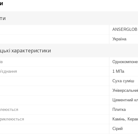
и
ути
ANSERGLOB
Україна
цькі характеристики
ів
Однокомпоне
з'єднання
1 МПа
Суха суміш
Універсальни
Цементний к
клеюється
Плитка
приклеюється
Камінь, Кера
Сірий