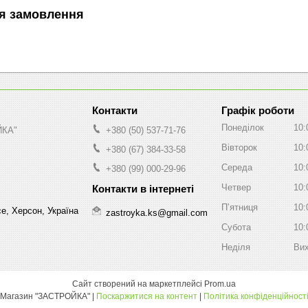
я замовлення
Графік роботи
Понеділок
10:
ЙКА"
+380 (50) 537-71-76
Вівторок
10:
+380 (67) 384-33-58
Середа
10:
+380 (99) 000-29-96
Четвер
10:
Пʼятниця
10:
е, Херсон, Україна
zastroyka.ks@gmail.com
Субота
10:
Неділя
Вих
Сайт створений на маркетплейсі
Prom.ua
Магазин "ЗАСТРОЙКА" |
Поскаржитися на контент
|
Політика конфіденційност