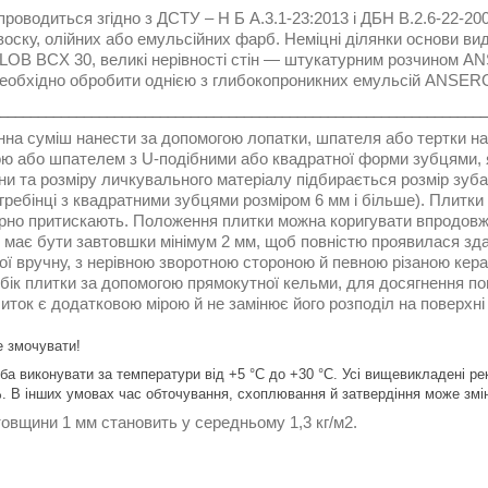
проводиться згідно з ДСТУ – Н Б А.3.1-23:2013 і ДБН В.2.6-22-20
, воску, олійних або емульсійних фарб. Неміцні ділянки основи в
B BCX 30, великі нерівності стін — штукатурним розчином A
необхідно обробити однією з глибокопроникних емульсій ANSERG
________________________________________________________________
нна суміш нанести за допомогою лопатки, шпателя або тертки на
ю або шпателем з U-подібними або квадратної форми зубцями, які
и та розміру личкувального матеріалу підбирається розмір зуб
ребінці з квадратними зубцями розміром 6 мм і більше). Плитки
ірно притискають. Положення плитки можна коригувати впродовж
 має бути завтовшки мінімум 2 мм, щоб повністю проявилася зда
ої вручну, з нерівною зворотною стороною й певною різаною кер
бік плитки за допомогою прямокутної кельми, для досягнення п
литок є додатковою мірою й не замінює його розподіл на поверхн
е змочувати!
ба виконувати за температури від +5 °C до +30 °C. Усі вищевикладені рек
%. В інших умовах час обточування, схоплювання й затвердіння може змі
товщини 1 мм становить у середньому 1,3 кг/м2.