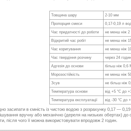
Товщина шару
2-10 мм
Пропорция смеси
0,17-0,19 л во
Час придатності до роботи
не менш ніж 2
Відкритий час робіт
не менш ніж 1
Час коригування
не менш ніж 1
Час твердіння розчину
через 24 годи
Адгезія до основи
більш ніж 0,6
Морозостійкість
не менш ніж 5
Зсув
не більш ніж 0
Температура основи
від +5 °C до +
Температура експлуатації
від -30 °C до 
о засипати в ємність із чистою водою з розрахунку 0,17 — 0,19 л 
шування вручну або механічно (дереля на низьких обертах) до 
и, після чого її можна використовувати впродовж 2 годин.
________________________________________________________________