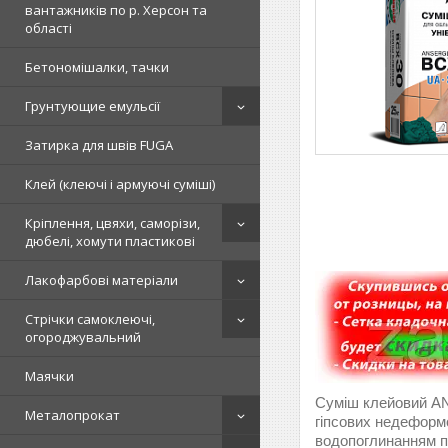
вантажників по р. Херсон та
області
Бетономішалки, тачки
Грунтующие емульсії
Затирка для швів FUGA
Клей (клеючі і армуючі суміші)
Кріплення, цвяхи, саморізи,
дюбелі, хомути пластикові
Лакофарбові матеріали
Стрічки самоклеючі,
огороджувальний
Маячки
Суміш клейовий AN
Металопрокат
гіпсових недеформо
водопоглинанням п