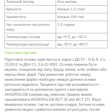
Зовнішній вигляд
біла матова
Щільність
близько 1,5 г/см
3
Укривистість
близько 150 г/м
2
Час нанесення наступного
1-2 години
шару
Температура основи
від +5°С до +30°С
Температура експлуатації
від -30°С до +80°С
Підготовка підстави
Підготовка основи здійснюється згідно з ДСТУ - Н Б А. 3.1-
23:2013 та ДБН Ст. 2.6-22-2001. Основа повинна бути
міцною, очищеною від пилу, бруду, вапна, олій, олійних або
емульсійних фарб. При ремонтних роботах перед
нанесенням фарби необхідно неміцні ділянки основи
ретельно видалити. Тріщини в підставі розшиваються і
закладаються за допомогою одного з матеріалів
ANSERGLOB (наприклад, невеликі тріщини можна
зашпаклювати ANSERGLOB ВСТ 25 або ВСТ 27). Міцні
мінеральні основи, такі як цегляна кладка, бетонні основи,
цементно-піщані і цементно-вапняні штукатурки, гіпсові