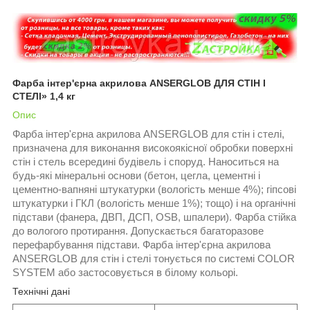
Фарба інтер'єрна акрилова ANSERGLOB ДЛЯ СТІН І
СТЕЛІ» 1,4 кг
Опис
Фарба інтер'єрна акрилова ANSERGLOB для стін і стелі,
призначена для виконання високоякісної обробки поверхні
стін і стель всередині будівель і споруд. Наноситься на
будь-які мінеральні основи (бетон, цегла, цементні і
цементно-вапняні штукатурки (вологість менше 4%); гіпсові
штукатурки і ГКЛ (вологість менше 1%); тощо) і на органічні
підстави (фанера, ДВП, ДСП, OSB, шпалери). Фарба стійка
до вологого протирання. Допускається багаторазове
перефарбування підстави. Фарба інтер'єрна акрилова
ANSERGLOB для стін і стелі тонується по системі COLOR
SYSTEM або застосовується в білому кольорі.
Технічні дані