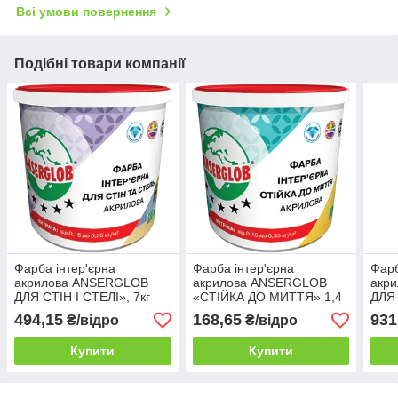
Всі умови повернення
Подібні товари компанії
Фарба інтер'єрна
Фарба інтер'єрна
Фарб
акрилова ANSERGLOB
акрилова ANSERGLOB
акр
ДЛЯ СТІН І СТЕЛІ», 7кг
«СТІЙКА ДО МИТТЯ» 1,4
ДЛЯ 
кг
494,15
168,65
931
₴/відро
₴/відро
Купити
Купити