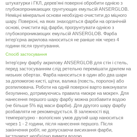
штукатурки і ГКЛ, дерев'яні поверхні обробити однією з
глубокопроникающих грунтующих емульсій ANSERGLOB.
Неміцні мінеральні основи необхідно очистити до міцного
шару. Поверхні, на яких знаходяться фарби на органічній
основі, очистити від фарби, прогрунтувати однією з
глубокопроникающих емульсій ANSERGLOB. Фарба
інтер'єрна акрилова наноситься не раніше ніж через 4
години після грунтування.
Спосіб застосування
Інтер'єрну фарбу акрилову ANSERGLOB для стін і стель,
перед застосуванням слід ретельно перемішати дрилем на
низьких обертах. Фарба наноситься в один або два шари
за допомогою кисті, щітки, валика (повсть, поролон) або
розпилювача. Роботи на одній поверхні варто виконувати
безупинно, дотримуючись правила «мокре на мокре». Для
нанесення першого шару фарбу можна розбавити водою
(не більше 5% від маси фарби). Для другого шару фарбу
розбавляти не рекомендується. В залежності від
температурно - вологісних умов другий шар наноситься
через 1 - 2 години, після нанесення першого. Після
закінчення робіт, не допускаючи висихання фарби,
інструмент необхідно вимити водою.