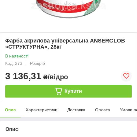
Фарба акрилова універсальна ANSERGLOB
«СТРУКТУРНА», 28кг
В наявності
Код: 273
Роздріб
3 136,31
₴/відро
Купити
Опис
Характеристики
Доставка
Оплата
Умови п
Опис