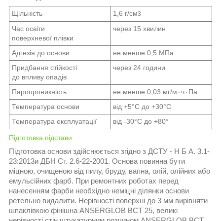
Щільність
1,6 г/см
3
Час освіти
через 15 хвилин
поверхневої плівки
Адгезія до основи
не менше 0,5 МПа
Придбання стійкості
через 24 години
до впливу опадів
Паропроникність
не менше 0,03 мг/м٠ч٠Па
Температура основи
від +5°С до +30°С
Температура експлуатації
від -30°С до +80°
Підготовка підстави
Підготовка основи здійснюється згідно з ДСТУ - Н Б А. 3.1-
23:2013и ДБН Ст. 2.6-22-2001. Основа повинна бути
міцною, очищеною від пилу, бруду, вапна, олій, олійних або
емульсійних фарб. При ремонтних роботах перед
нанесенням фарби необхідно неміцні ділянки основи
ретельно видалити. Нерівності поверхні до 3 мм вирівняти
шпаклівкою фінішна ANSERGLOB ВСТ 25, великі
нерівності стін штукатурним розчином ANSERGLOB ВСТ