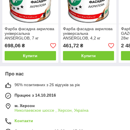
Фарба фасадна акрилова
Фарба фасадна акрилова
Фар
універсальна
універсальна
GAZ
ANSERGLOB, 7 кг
ANSERGLOB, 4,2 кг
28кг
698,06
461,72
2 4
₴
₴
Купити
Купити
Про нас
96% позитивних з 26 відгуків за рік
Працює з 14.10.2016
м. Херсон
Николаевское шоссе , Херсон, Україна
Контакти