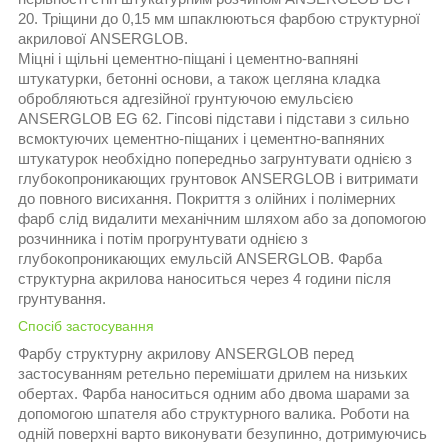
20. Тріщини до 0,15 мм шпаклюються фарбою структурної
акрилової ANSERGLOB.
Міцні і щільні цементно-піщані і цементно-вапняні
штукатурки, бетонні основи, а також цегляна кладка
обробляються адгезійної грунтуючою емульсією
ANSERGLOB EG 62. Гіпсові підстави і підстави з сильно
всмоктуючих цементно-піщаних і цементно-вапняних
штукатурок необхідно попередньо загрунтувати однією з
глубокопроникающих грунтовок ANSERGLOB і витримати
до повного висихання. Покриття з олійних і полімерних
фарб слід видалити механічним шляхом або за допомогою
розчинника і потім прогрунтувати однією з
глубокопроникающих емульсій ANSERGLOB. Фарба
структурна акрилова наноситься через 4 години після
грунтування.
Спосіб застосування
Фарбу структурну акрилову ANSERGLOB перед
застосуванням ретельно перемішати дрилем на низьких
обертах. Фарба наноситься одним або двома шарами за
допомогою шпателя або структурного валика. Роботи на
одній поверхні варто виконувати безупинно, дотримуючись