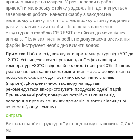
правила «мокре на мокре». У разі перерви в роботі
приклеїти малярську стрічку уздовж лінії, де планується
завершення роботи, нанести фарбу з заходом на
малярську стрічку, після чого малярську стрічку видалити
разом із залишками фарби. Поверхня з нанесеної
структурною фарбою CERESIT є стійкою до механічних
впливів. Після закінчення робіт, не допускаючи висихання
фарби, інструмент необхідно вимити водою.
Примітка:
Роботи слід виконувати при температурі від +5°С до
+30°С. Усі вищезазначені рекомендації ефективні при
температурі +20°С і відносній вологості повітря 60%. В інших
умовах час висихання може змінитися. Не застосовується на
поверхнях схильних до постійних механічних впливів
(підлоги). Для ідентичності кольору на підставі
рекомендується використовувати продукцію однієї партії.
При виконанні робіт, поверхню потрібно захищати від
попадання прямих сонячних променів, а також підвищеної
вологості (дощу, туману).
Витрата
Витрата фарби структурної у середньому становить: 0,7 кг/
м
.
2