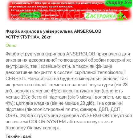
Фарба акрилова універсальна ANSERGLOB
«СТРУКТУРНА», 28кг
Опис
Фарба структурна акрилова ANSERGLOB призначена для
виконання декоративної тонкошарової обробки поверхні як
внутрішніх, так і зовнішніх стін, а також як фінішне
декоративне покриття в системі скріпленої теплоізоляції
CERESIT. Наноситься на будь-які мінеральні основи, такі
як цементно-піщані і цементно-вапняні штукатурки (вік 28
діб, вологість менше 4%); гіпсові штукатурки (вологість
менше 1%); бетонні підстави (вік 3 місяці, вологість менше
4%); цегляна кладка (вік не менше 28 діб), і на органічні
підстави (пінополістирольні плити, фанера, ДВП, ДСП,
OSB). Фарба структурна акрилова ANSERGLOB тонується
по системі COLOR SYSTEM або застосовується в
базовому білому кольорі.
Технічні дані