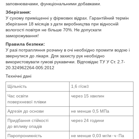
заповнювачами, функціональними добавками.
Зберігання:
У сухому приміщенні у фірмових відрах. Гарантійний термін
зберігання 18 місяців з дати виробництва при відносній
вологості повітря не більше 70%. Не допускати
заморожування!
Правила безпеки:
У разі потрапляння розчину в очі необхідно промити водою і
звернутися до лікаря. Для захисту рук необхідно
використовувати гумові рукавички. Відповідає ТУ У Ст. 2.7-
20.324962264-005:2012
Технічні дані
Щільність
1,6 г/см
3
Час освіти
через 15 хвилин
поверхневої плівки
Адгезія до основи
не менше 0,5 МПа
Придбання стійкості
через 24 години
до впливу опадів
Паропроникність
не менше 0,03 мг/м٠ч٠Па