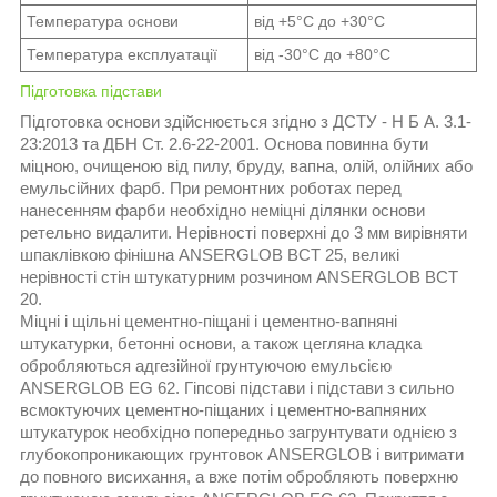
Температура основи
від +5°С до +30°С
Температура експлуатації
від -30°С до +80°С
Підготовка підстави
Підготовка основи здійснюється згідно з ДСТУ - Н Б А. 3.1-
23:2013 та ДБН Ст. 2.6-22-2001. Основа повинна бути
міцною, очищеною від пилу, бруду, вапна, олій, олійних або
емульсійних фарб. При ремонтних роботах перед
нанесенням фарби необхідно неміцні ділянки основи
ретельно видалити. Нерівності поверхні до 3 мм вирівняти
шпаклівкою фінішна ANSERGLOB ВСТ 25, великі
нерівності стін штукатурним розчином ANSERGLOB ВСТ
20.
Міцні і щільні цементно-піщані і цементно-вапняні
штукатурки, бетонні основи, а також цегляна кладка
обробляються адгезійної грунтуючою емульсією
ANSERGLOB EG 62. Гіпсові підстави і підстави з сильно
всмоктуючих цементно-піщаних і цементно-вапняних
штукатурок необхідно попередньо загрунтувати однією з
глубокопроникающих грунтовок ANSERGLOB і витримати
до повного висихання, а вже потім обробляють поверхню