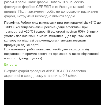
разом із залишками фарби. Поверхня з нанесеної
фасадною фарбою CERESIT є стійкою до механічних
впливів. Після закінчення робіт, не допускаючи висихання
фарби, інструмент необхідно вимити водою.
Примітка:
Роботи слід виконувати при температурі від +5°С до
+30°С. Усі вищезазначені рекомендації ефективні при
температурі +20°С і відносній вологості повітря 60%. В інших
умовах час висихання може змінитися. Для ідентичності
кольору на підставі рекомендується використовувати
продукцію однієї партії.
При виконанні робіт, поверхню необхідно захищати від
потрапляння прямих сонячних променів, а також підвищеної
вологості (дощу, туману).
Витрата
Витрата фарби фасадної ANSERGLOB Gazobeton
акрилової в середньому становить: 0,7 кг/м
.
2