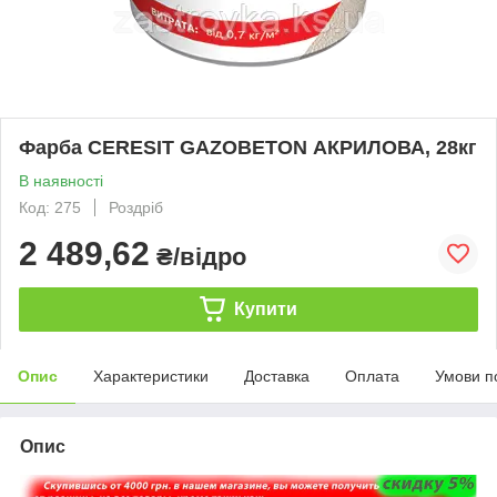
Фарба CERESIT GAZOBETON АКРИЛОВА, 28кг
В наявності
Код: 275
Роздріб
2 489,62
₴/відро
Купити
Опис
Характеристики
Доставка
Оплата
Умови п
Опис