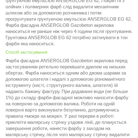
грунтуючою емульсією ANSERGLOB EG 62. Покриття з
олійних і полімерних фарб слід видалити механічним
шляхом або за допомогою розчинника і потім
прогрунтувати грунтуючою емульсією ANSERGLOB EG 62.
Фарба фасадна ANSERGLOB Gazobeton акрилова
наноситься не раніше ніж через 4 години після грунтування.
Грунтовка ANSERGLOB EG 62 потрібно затонувати в тон
фарби яка наноситься.
Спосіб застосування
Фарба фасадна ANSERGLOB Gazobeton акрилова перед
застосуванням ретельно перемішати дрилем на низьких
обертах. Фарба наноситься одним або двома шарами за
допомогою шпателя і надалі з допомогою різноманітного
інструменту (кисті, структурного валика, шпателя) їй
надають бажану фактуру. При додаванні води (не більше
1%) до складу фарби фасадної можливо наносити фарбу
на поверхню за допомогою валика. Роботи на одній
поверхні варто виконувати безупинно, дотримуючись
правила «мокре на мокре». У разі перерви в роботі
приклеїти малярську стрічку уздовж лінії, де планується
завершення роботи, нанести фарбу з заходом на
малярську стрічку, після чого малярську стрічку видалити