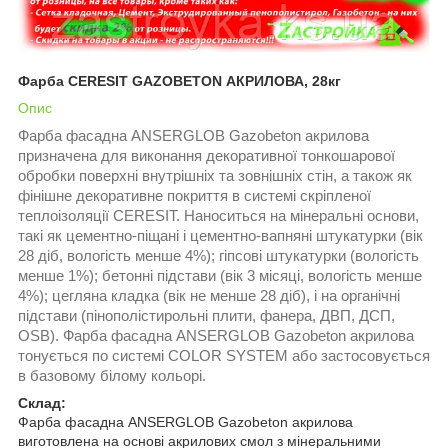
Фарба CERESIT GAZOBETON АКРИЛОВА, 28кг
Опис
Фарба фасадна ANSERGLOB Gazobeton акрилова
призначена для виконання декоративної тонкошарової
обробки поверхні внутрішніх та зовнішніх стін, а також як
фінішне декоративне покриття в системі скріпленої
теплоізоляції CERESIT. Наноситься на мінеральні основи,
такі як цементно-піщані і цементно-вапняні штукатурки (вік
28 діб, вологість менше 4%); гіпсові штукатурки (вологість
менше 1%); бетонні підстави (вік 3 місяці, вологість менше
4%); цегляна кладка (вік не менше 28 діб), і на органічні
підстави (пінополістирольні плити, фанера, ДВП, ДСП,
OSB). Фарба фасадна ANSERGLOB Gazobeton акрилова
тонується по системі COLOR SYSTEM або застосовується
в базовому білому кольорі.
Склад:
Фарба фасадна ANSERGLOB Gazobeton акрилова
виготовлена на основі акрилових смол з мінеральними