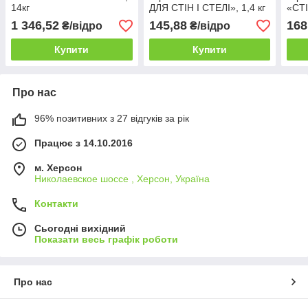
14кг
ДЛЯ СТІН І СТЕЛІ», 1,4 кг
«СТ
кг
1 346,52
145,88
168
₴/відро
₴/відро
Купити
Купити
Про нас
96% позитивних з 27 відгуків за рік
Працює з 14.10.2016
м. Херсон
Николаевское шоссе , Херсон, Україна
Контакти
Сьогодні вихідний
Показати весь графік роботи
Про нас