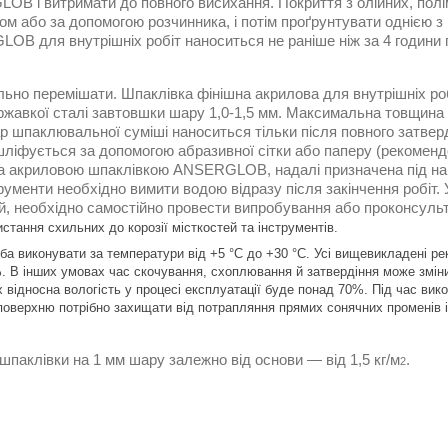
OB і витримати до повного висихання. Покриття з олійних, полі
ом або за допомогою розчинника, і потім проґрунтувати однією
B для внутрішніх робіт наноситься не раніше ніж за 4 години 
льно перемішати. Шпаклівка фінішна акрилова для внутрішніх ро
іржавкої сталі завтовшки шару 1,0-1,5 мм. Максимальна товщин
шпаклювальної суміші наноситься тільки після повного затверді
ліфується за допомогою абразивної сітки або паперу (рекомендо
а акриловою шпаклівкою ANSERGLOB, надалі призначена під на
менти необхідно вимити водою відразу після закінчення робіт. 
ей, необхідно самостійно провести випробування або проконсуль
стання схильних до корозії місткостей та інструментів.
ба виконувати за температури від +5 °C до +30 °C. Усі вищевикладені рек
%. В інших умовах час скочування, схоплювання й затвердіння може змі
х відносна вологість у процесі експлуатації буде понад 70%. Під час вик
поверхню потрібно захищати від потрапляння прямих сонячних променів і
шпаклівки на 1 мм шару залежно від основи — від 1,5 кг/м
.
2