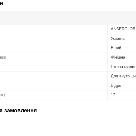
и
ANSERGLOB
Україна
Білий
вки
Фінішна
Готова суміш
Для внутрішні
Відро
кг)
17
я замовлення