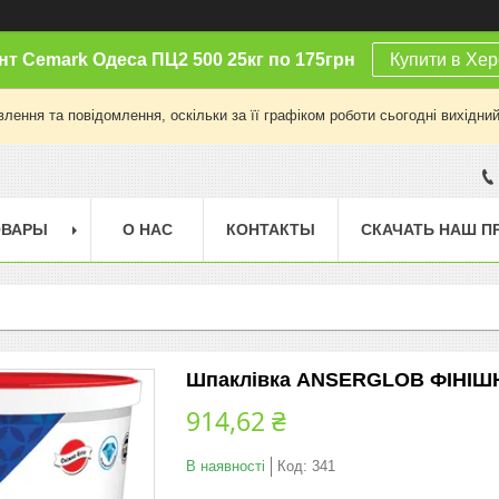
т Cemark Одеса ПЦ2 500 25кг по 175грн
Купити в Хер
лення та повідомлення, оскільки за її графіком роботи сьогодні вихідни
ОВАРЫ
О НАС
КОНТАКТЫ
СКАЧАТЬ НАШ П
Шпаклівка ANSERGLOB ФІНІШНА
914,62 ₴
В наявності
Код:
341