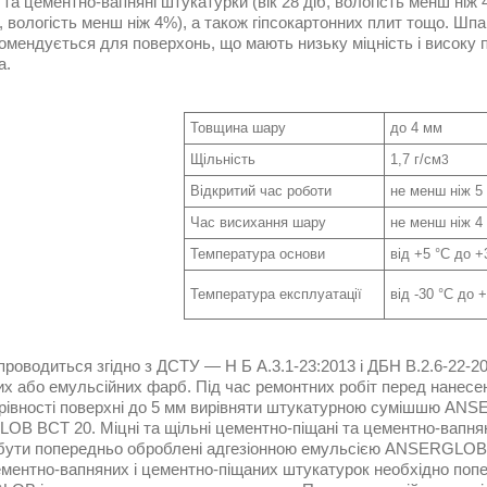
та цементно-вапняні штукатурки (вік 28 діб, вологість менш ніж 4
ці, вологість менш ніж 4%), а також гіпсокартонних плит тощо.
омендується для поверхонь, що мають низьку міцність і високу 
а.
Товщина шару
до 4 мм
Щільність
1,7 г/см
3
Відкритий час роботи
не менш ніж 5
Час висихання шару
не менш ніж 4
Температура основи
від +5 °C до +
Температура експлуатації
від -30 °C до 
проводиться згідно з ДСТУ — Н Б А.3.1-23:2013 і ДБН В.2.6-22-2
них або емульсійних фарб. Під час ремонтних робіт перед нанес
ерівності поверхні до 5 мм вирівняти штукатурною сумішшю ANS
B ВСТ 20. Міцні та щільні цементно-піщані та цементно-вапнян
бути попередньо оброблені адгезіонною емульсією ANSERGLOB EG
ментно-вапняних і цементно-піщаних штукатурок необхідно попе