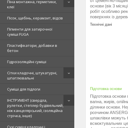
от цементно-піщані 
Піна монтажна, герметики,
основи (вік 3 міся
клеї
робіт особливо рек
поверхнях із дерев
Пісок, щебінь, керамзит, відсів
Технічні дані
Пігменти для затирочної
суміші FUGA
Пластифікатори, добавки в
бетон
Гідроізоляційні суміші
Сітки кладочні, штукатурні,
шпатлювальні
Підготовка основи
Суміші для підлоги
Підготовка основи 
ІНСТРУМЕНТ (свердла,
вапна, жирів, олій
рулетки, степлер будівельний,
ділянки основи. Н
ніж канцелярський, ізоляційна
розчином ANSERGLO
стрічка, інше)
шпаклівки можуть 
всмоктувальних це
Сухі суміші кладочні і