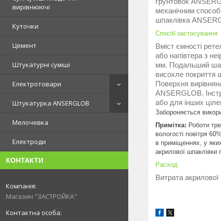
ґрунтовок ANSERGL
вирівнюючі
механічним способ
шпаклівка ANSERGLO
Куточки
Спосіб застосування
Цемент
Вміст ємності рете
або напівтера з не
Штукатурні суміші
мм. Подальший шар 
висохле покриття ш
Поверхня вирівнян
Електротовари
ANSERGLOB. Інстру
або для інших ціл
Штукатурка ANSERGLOB
Забороняється викори
Мелочевка
Примітка:
Роботи тре
вологості повітря 60
Електроди
в приміщеннях, у яки
акрилової шпаклівки 
КОНТАКТИ
Расход
Витрата акрилової 
Магазин "ЗАСТРОЙКА"