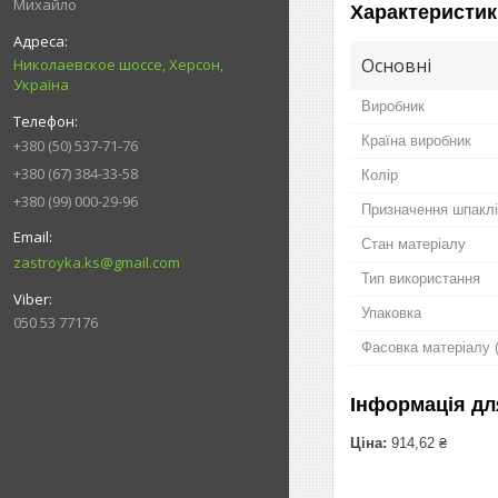
Михайло
Характеристик
Основні
Николаевское шоссе, Херсон,
Україна
Виробник
Країна виробник
+380 (50) 537-71-76
+380 (67) 384-33-58
Колір
+380 (99) 000-29-96
Призначення шпаклі
Стан матеріалу
zastroyka.ks@gmail.com
Тип використання
Упаковка
050 53 77176
Фасовка матеріалу (
Інформація дл
Ціна:
914,62 ₴