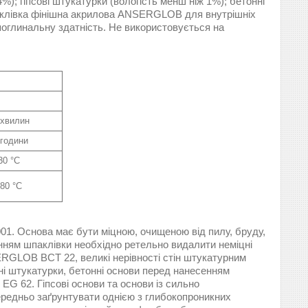
%); гіпсові штукатурки (вологість менш ніж 1%); бетонні
 Шпаклівка фінішна акрилова ANSERGLOB для внутрішніх
поглинальну здатність. Не використовується на
 хвилин
 години
30 °C
+80 °C
001. Основа має бути міцною, очищеною від пилу, бруду,
енням шпаклівки необхідно ретельно видалити неміцні
ERGLOB ВСТ 22, великі нерівності стін штукатурним
і штукатурки, бетонні основи перед нанесенням
 62. Гіпсові основи та основи із сильно
редньо заґрунтувати однією з глибокопроникних