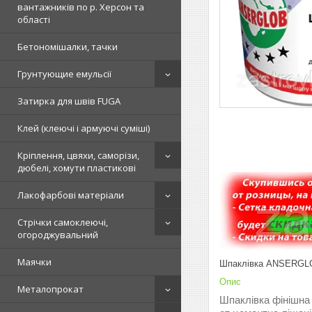
вантажників по р. Херсон та
області
Бетономішалки, тачки
Грунтующие емульсії
Затирка для швів FUGA
Клей (клеючі і армуючі суміші)
Кріплення, цвяхи, саморізи,
дюбелі, хомути пластикові
Лакофарбові матеріали
Стрічки самоклеючі,
огороджувальний
Маячки
Шпаклівка ANSERGLO
Опис
Металопрокат
Шпаклівка фінішна