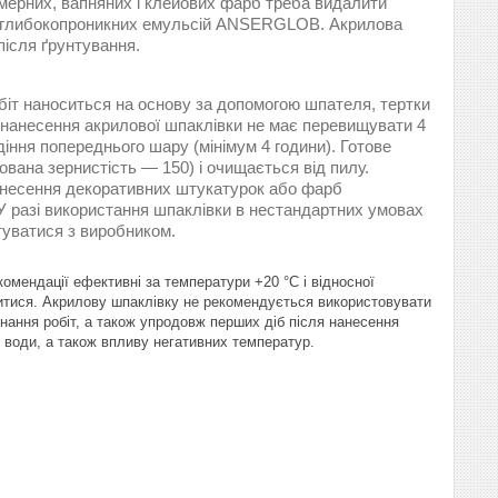
мерних, вапняних і клейових фарб треба видалити
 з глибокопроникних емульсій ANSERGLOB. Акрилова
після ґрунтування.
біт наноситься на основу за допомогою шпателя, тертки
а нанесення акрилової шпаклівки не має перевищувати 4
ння попереднього шару (мінімум 4 години). Готове
вана зернистість — 150) і очищається від пилу.
несення декоративних штукатурок або фарб
У разі використання шпаклівки в нестандартних умовах
туватися з виробником.
омендації ефективні за температури +20 °C і відносної
нитися. Акрилову шпаклівку не рекомендується використовувати
онання робіт, а також упродовж перших діб після нанесення
 води, а також впливу негативних температур.