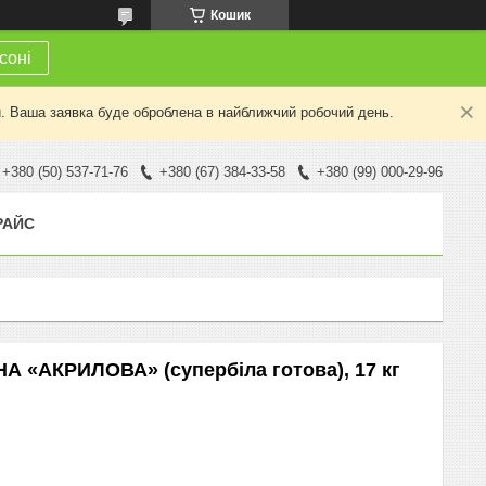
Кошик
соні
й. Ваша заявка буде оброблена в найближчий робочий день.
+380 (50) 537-71-76
+380 (67) 384-33-58
+380 (99) 000-29-96
РАЙС
 «АКРИЛОВА» (супербіла готова), 17 кг