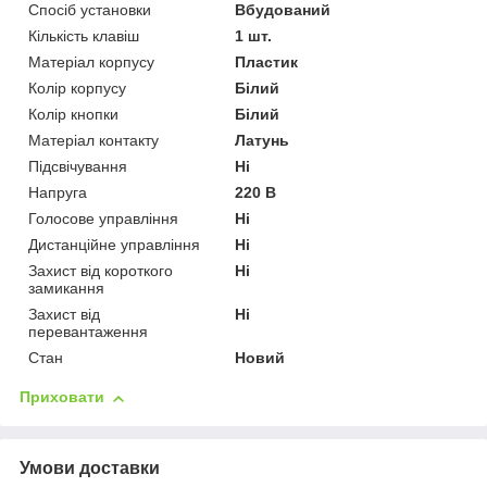
Спосіб установки
Вбудований
Кількість клавіш
1 шт.
Матеріал корпусу
Пластик
Колір корпусу
Білий
Колір кнопки
Білий
Матеріал контакту
Латунь
Підсвічування
Ні
Напруга
220 В
Голосове управління
Ні
Дистанційне управління
Ні
Захист від короткого
Ні
замикання
Захист від
Ні
перевантаження
Стан
Новий
Приховати
Умови доставки