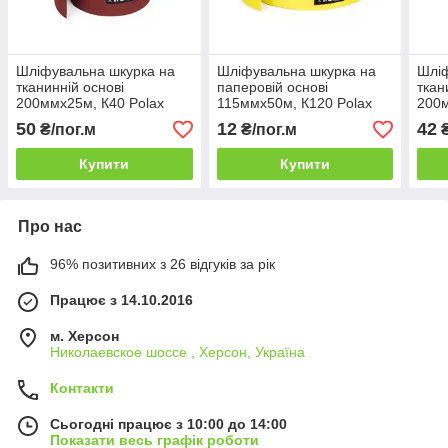
Шліфувальна шкурка на
Шліфувальна шкурка на
Шліф
тканинній основі
паперовій основі
ткан
200ммх25м, К40 Polax
115ммх50м, К120 Polax
200м
50
12
42
₴/пог.м
₴/пог.м
₴
Купити
Купити
Про нас
96% позитивних з 26 відгуків за рік
Працює з 14.10.2016
м. Херсон
Николаевское шоссе , Херсон, Україна
Контакти
Сьогодні працює з 10:00 до 14:00
Показати весь графік роботи