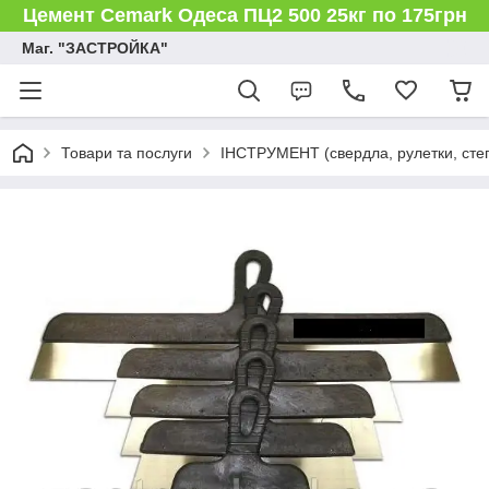
Цемент Cemark Одеса ПЦ2 500 25кг по 175грн
Маг. "ЗАСТРОЙКА"
Товари та послуги
ІНСТРУМЕНТ (свердла, рулетки, степл